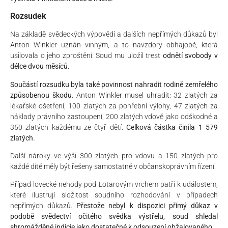
Rozsudek
Na základě svědeckých výpovědí a dalších nepřímých důkazů byl
Anton Winkler uznán vinným, a to navzdory obhajobě, která
usilovala o jeho zproštění. Soud mu uložil trest
odnětí svobody v
délce dvou měsíců.
Součástí rozsudku byla také povinnost nahradit rodině zemřelého
způsobenou škodu.
Anton Winkler musel uhradit: 32 zlatých za
lékařské ošetření, 100 zlatých za pohřební výlohy, 47 zlatých za
náklady právního zastoupení, 200 zlatých vdově jako odškodné a
350 zlatých každému ze čtyř dětí.
Celková částka činila 1 579
zlatých.
Další nároky ve výši 300 zlatých pro vdovu a 150 zlatých pro
každé dítě měly být řešeny samostatně v občanskoprávním řízení.
Případ lovecké nehody pod Lotarovým vrchem patří k událostem,
které ilustrují složitost soudního rozhodování v případech
nepřímých důkazů.
Přestože nebyl k dispozici přímý důkaz v
podobě svědectví očitého svědka výstřelu, soud shledal
shromážděné indicie jako dostatečné k odsouzení obžalovaného.