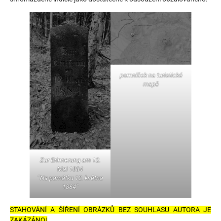
pomníček na turistické
mapě
Zur Erinnerung am 12.
Mai 1884
“Na památku 12. května
1884”
STAHOVÁNÍ A ŠÍŘENÍ OBRÁZKŮ BEZ SOUHLASU AUTORA JE
ZAKÁZÁNO!