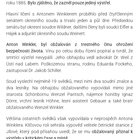
roku 1885.
Bylo zjištěno, že zazněl pouze jediný výstřel.
Hlavní líčení s Antonem Winklerem proběhlo před čtyřčlenným
senátem okresního soudu a trvalo jeden a půl dne. Předsedou
senátu byl okresní soudce Wildner, dalšími členy byli soudci Eifler a
Hájek a adjunkt okresního soudu Weinert.
Anton Winkler, byl obžalován z trestného činu ohrožení
bezpečnosti života.
Vinu po celou dobu řízení popíral a tvrdil, že
smrtící výstřel nevypálil. Jeho obhajobu vedl advokát Dr. Weil z
Ústí nad Labem. Poškozenou stranu, rodinu Eduarda Fockeho,
zastupoval Dr. Jakob Schiller.
Soud vyslechl nejméně 19 svědků, mezi nimi dva soudní znalce a
dva lesníky. Na obhajobu obžalovaného vypovídali mimo jiné
starosta Schönbornu Wenzel Pantsch, nájemce honitby Ignaz
Dörre, vrchní lesník Höhne, lesní asistent Gebauer a také bratr
obžalovaného Wenzel Winkler.
Většina ostatních svědků však vypovídala v neprospěch Antona
Winklera. Klíčovou roli sehrála výpověď velitele četnické stanice z
Jílové, který pod přísahou uvedl, že se mu
obžalovaný přiznal k
výstřelu v kritickém čase a místě.