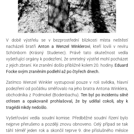
V době výstřelu se v bezprostřední blízkosti místa neštěstí
nacházeli bratři
Anton a Wenzel Winklerovi
, kteří lovili v revíru
Schönborn (Krásný Studenec). Právě tato skutečnost vedla
vyšetřující orgány k podezření, že smrtelný výstřel mohl pocházet
z jejich zbraní. Ke zranění došlo přibližně kolem 20. hodiny.
Eduard
Focke svým zraněním podlehl až po čtyřech dnech.
Zatímco Wenzel Winkler vystupoval pouze v roli svědka, hlavní
podezření od počátku směřovalo na jeho bratra Antona Winklera,
obchodníka z Podmokel (Bodenbachu).
Ten byl po incidentu silně
otřesen a opakovaně prohlašoval, že by udělal cokoli, aby k
tragédii nikdy nedošlo.
Vyšetřování vedla soudní komise. Předběžné soudní řízení bylo
nejprve přerušeno a později znovu obnoveno. Celý případ se tak
táhl téměř jeden rok a skončil teprve 9. dne příslušného měsíce