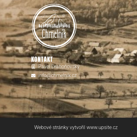
KONTAKT
Pavel Drahoňovský
info@chmelnik.cz
Webové stránky vytvořil www.upsite.cz