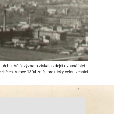
m břehu. Větší význam získalo zdejší ovocnářství
zběles. V roce 1804 zničil prakticky celou vesnici