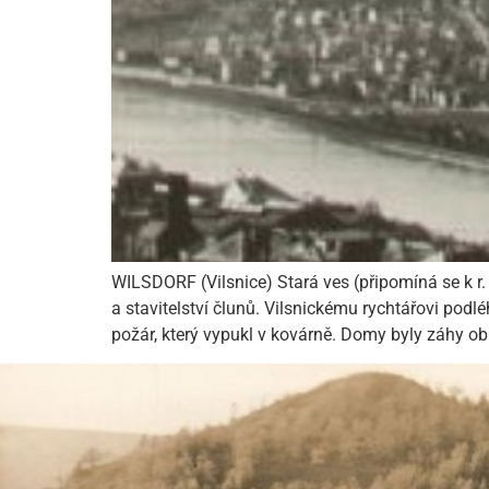
WILSDORF (Vilsnice) Stará ves (připomíná se k r. 
a stavitelství člunů. Vilsnickému rychtářovi podl
požár, který vypukl v kovárně. Domy byly záhy ob