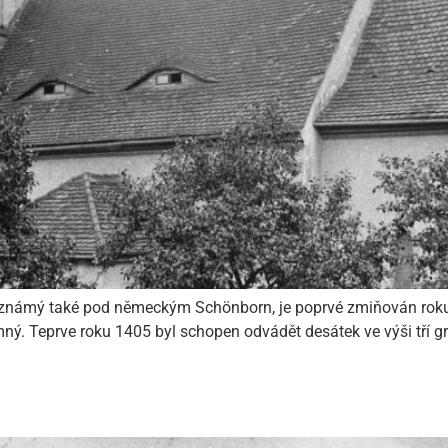
 známý také pod německým Schönborn, je poprvé zmiňován roku
romný. Teprve roku 1405 byl schopen odvádět desátek ve výši tří