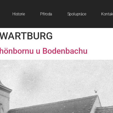
Historie
Příroda
Spolupráce
Kontak
WARTBURG
Schönbornu u Bodenbachu