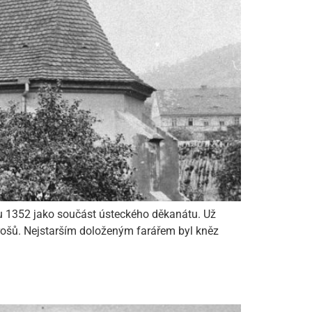
 1352 jako součást ústeckého děkanátu. Už
 grošů. Nejstarším doloženým farářem byl kněz