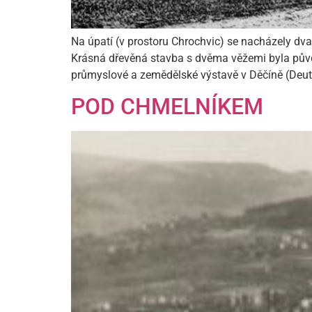
Na úpatí (v prostoru Chrochvic) se nacházely dva 
Krásná dřevěná stavba s dvěma věžemi byla pův
průmyslové a zemědělské výstavě v Děčíně (Deut
POD CHMELNÍKEM