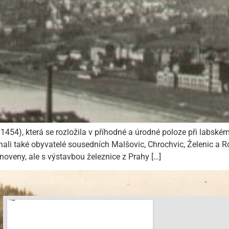
1454), která se rozložila v příhodné a úrodné poloze při labské
éhali také obyvatelé sousedních Malšovic, Chrochvic, Želenic a Ro
noveny, ale s výstavbou železnice z Prahy […]