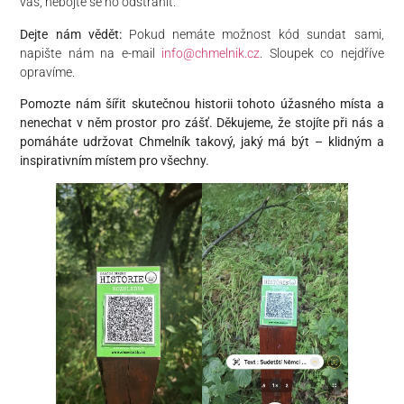
vás, nebojte se ho odstranit.
Dejte nám vědět:
Pokud nemáte možnost kód sundat sami,
napište nám na e-mail
info@chmelnik.cz
. Sloupek co nejdříve
opravíme.
​Pomozte nám šířit skutečnou historii tohoto úžasného místa a
nenechat v něm prostor pro zášť. Děkujeme, že stojíte při nás a
pomáháte udržovat Chmelník takový, jaký má být – klidným a
inspirativním místem pro všechny.