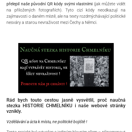
přelepil naše původní QR kódy svými vlastními
(jak můžete vidět
na přiložených fotografiích). Tyto cizí kódy neodkazují na
zajímavosti o daném místě, ale na texty rozdmýchávající politické
nesváry a starou nevraživost mezi Čechy a Němci.
​Rád bych touto cestou jasně vysvětlil, proč naučná
stezka HISTORIE CHMELNÍKU i naše webové stránky
vznikly.
​Vzdělávání a úcta k místu, ne politické bojiště !