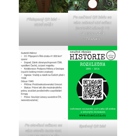
Po načtení QR kódu se
Přelepený QR kód –
vám zobrazí cizí odkaz
NENÍ NÁŠ !
(sudetští němci) TO
NEJSOU NAŠE
STRÁNKY!
Po otevření odkazu se
Správný QR kód
vám otevře tento text.