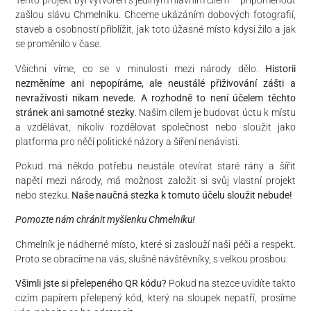
​Tento projekt byl vytvořen s jediným hlavním cílem – připomenout
zašlou slávu Chmelníku. Chceme ukázáním dobových fotografií,
staveb a osobností přiblížit, jak toto úžasné místo kdysi žilo a jak
se proměnilo v čase.
​Všichni víme, co se v minulosti mezi národy dělo.
Historii
nezměníme ani nepopíráme, ale neustálé přiživování zášti a
nevraživosti nikam nevede. A rozhodně to není účelem těchto
stránek ani samotné stezky.
Naším cílem je budovat úctu k místu
a vzdělávat, nikoliv rozdělovat společnost nebo sloužit jako
platforma pro něčí politické názory a šíření nenávisti.
​Pokud má někdo potřebu neustále otevírat staré rány a šířit
napětí mezi národy, má možnost založit si svůj vlastní projekt
nebo stezku.
Naše naučná stezka k tomuto účelu sloužit nebude!
​Pomozte nám chránit myšlenku Chmelníku!
​Chmelník je nádherné místo, které si zaslouží naši péči a respekt.
Proto se obracíme na vás, slušné návštěvníky, s velkou prosbou:
​Všimli jste si přelepeného QR kódu?
Pokud na stezce uvidíte takto
cizím papírem přelepený kód, který na sloupek nepatří, prosíme