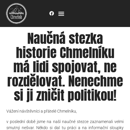
Naučná stezka
historie Chmelníku
má lidi spojovat, ne
rozdělovat. Nenechme
si ji zničit politikou!
Vážení návštěvníci a přátelé Chmelníku,
​v poslední době jsme na naší naučné stezce zaznamenali velmi
smutný nešvar. Někdo si dal tu práci a na informační sloupky