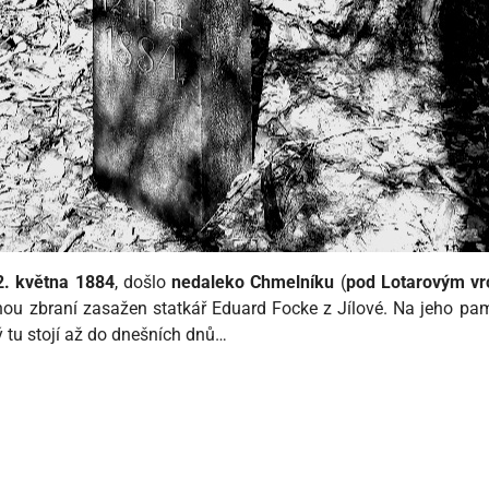
2. května 1884
, došlo
nedaleko Chmelníku
(
pod Lotarovým v
řelnou zbraní zasažen statkář Eduard Focke z Jílové. Na jeho p
 tu stojí až do dnešních dnů…