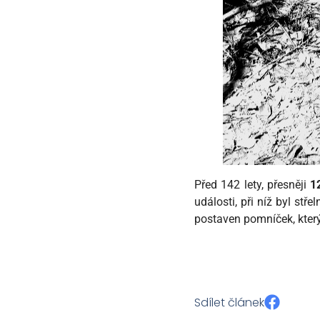
Před 142 lety, přesněji
1
události, při níž byl st
postaven pomníček, který
Sdílet článek