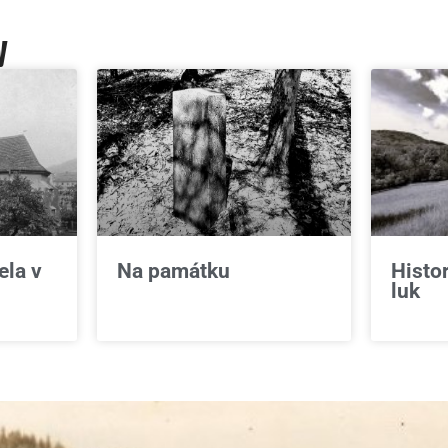
y
ela v
Na památku
Histo
luk