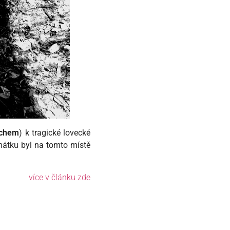
rchem
) k tragické lovecké
amátku byl na tomto místě
více v článku zde